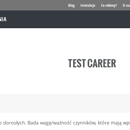
Blog
Instrukcje
Co robimy?
O na
NIA
TEST CAREER
b dorosłych. Bada wagę/ważność czynników, które mają wp