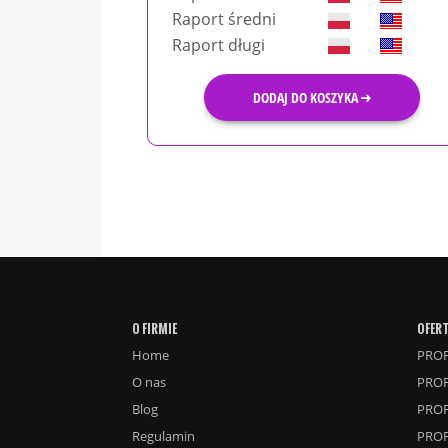
Raport średni
Raport długi
DODAJ DO KOSZYKA
O FIRMIE
OFER
Home
PROF
O nas
PROF
Blog
PROF
Regulamin
PROF