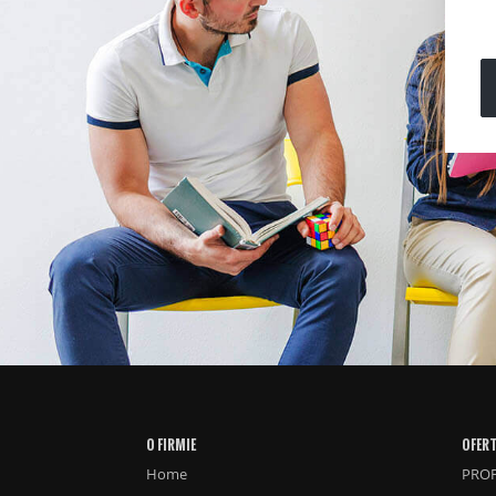
O FIRMIE
OFER
Home
PROF