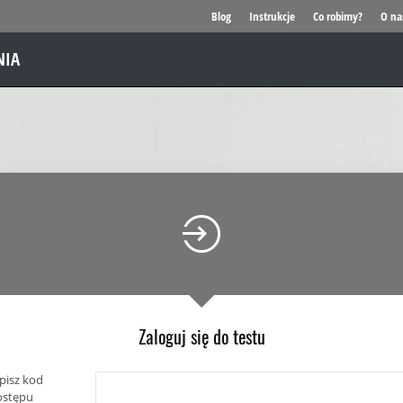
Blog
Instrukcje
Co robimy?
O na
NIA
Zaloguj się do testu
pisz kod
ostępu