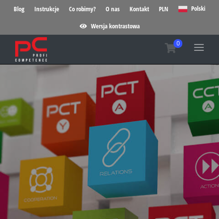
Polski
Blog
Instrukcje
Co robimy?
O nas
Kontakt
PLN
Wersja kontrastowa